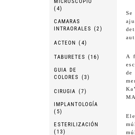
MICROSCOPIO
(4)
Se 
aju
CAMARAS
INTRAORALES
(2)
de
aut
ACTEON
(4)
A f
TABURETES
(16)
esc
GUIA DE
de
COLORES
(3)
mer
Ka
CIRUGIA
(7)
MA
IMPLANTOLOGÍA
(5)
Ele
múl
ESTERILIZACIÓN
(13)
múl