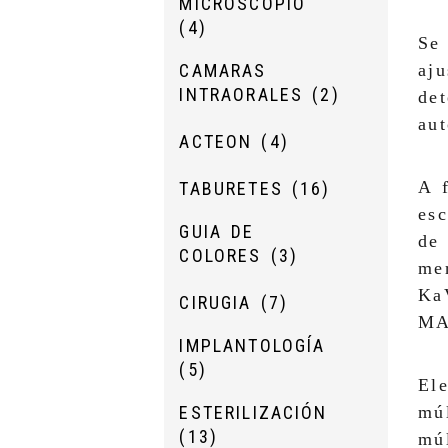
MICROSCOPIO
(4)
Se 
CAMARAS
aju
INTRAORALES
(2)
de
aut
ACTEON
(4)
A f
TABURETES
(16)
esc
GUIA DE
de
COLORES
(3)
mer
Ka
CIRUGIA
(7)
MA
IMPLANTOLOGÍA
(5)
Ele
ESTERILIZACIÓN
múl
(13)
múl