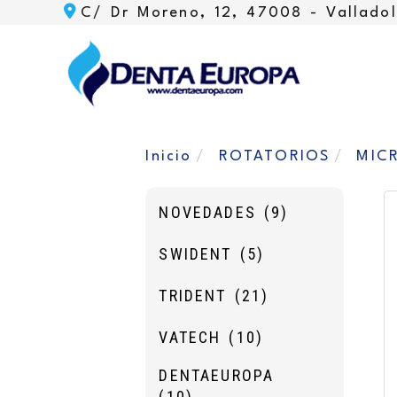
C/ Dr Moreno, 12, 47008 -
Valladol
Inicio
ROTATORIOS
MIC
NOVEDADES
(9)
SWIDENT
(5)
TRIDENT
(21)
VATECH
(10)
DENTAEUROPA
(10)