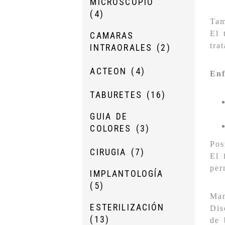
MICROSCOPIO
(4)
Tam
El 
CAMARAS
tra
INTRAORALES
(2)
ACTEON
(4)
Enf
TABURETES
(16)
GUIA DE
COLORES
(3)
Pos
CIRUGIA
(7)
El 
per
IMPLANTOLOGÍA
(5)
Man
ESTERILIZACIÓN
Dis
(13)
de 