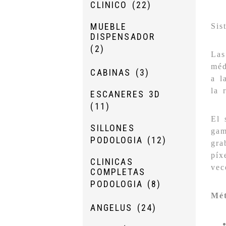
CLINICO
(22)
MUEBLE
Sis
DISPENSADOR
(2)
Las
méd
CABINAS
(3)
a l
la 
ESCANERES 3D
(11)
El 
SILLONES
gam
PODOLOGIA
(12)
gra
píx
CLINICAS
vec
COMPLETAS
PODOLOGIA
(8)
Mét
ANGELUS
(24)