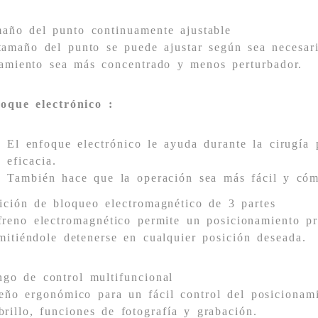
año del punto continuamente ajustable
tamaño del punto se puede ajustar según sea necesar
tamiento sea más concentrado y menos perturbador.
oque electrónico :
El enfoque electrónico le ayuda durante la cirugía
eficacia.
También hace que la operación sea más fácil y có
ición de bloqueo electromagnético de 3 partes
freno electromagnético permite un posicionamiento pr
mitiéndole detenerse en cualquier posición deseada.
go de control multifuncional
eño ergonómico para un fácil control del posicionami
brillo, funciones de fotografía y grabación.