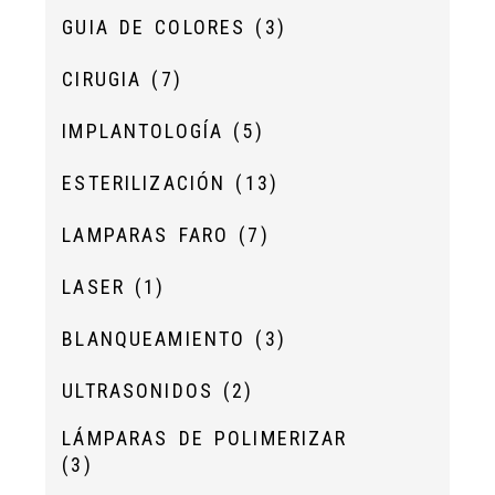
GUIA DE COLORES
(3)
CIRUGIA
(7)
IMPLANTOLOGÍA
(5)
ESTERILIZACIÓN
(13)
LAMPARAS FARO
(7)
LASER
(1)
BLANQUEAMIENTO
(3)
ULTRASONIDOS
(2)
LÁMPARAS DE POLIMERIZAR
(3)