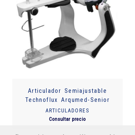
Articulador Semiajustable
Technoflux Arqumed-Senior
ARTICULADORES
Consultar precio