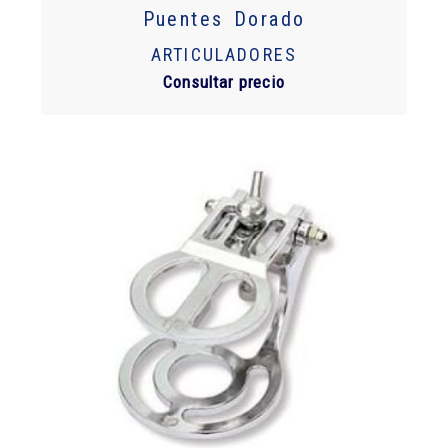
Puentes Dorado
ARTICULADORES
Consultar precio