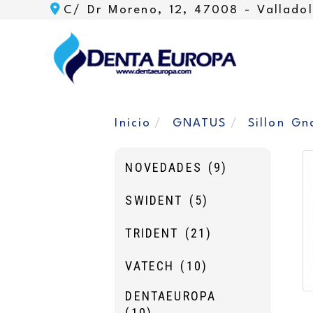
C/ Dr Moreno, 12, 47008 -
Valladol
Inicio
GNATUS
Sillon G
NOVEDADES
(9)
SWIDENT
(5)
TRIDENT
(21)
VATECH
(10)
DENTAEUROPA
(10)