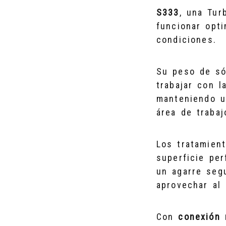
S333
, una Tur
funcionar opt
condiciones.
Su peso de só
trabajar con l
manteniendo un
área de traba
Los tratamient
superficie per
un agarre seg
aprovechar al 
Con
conexión 